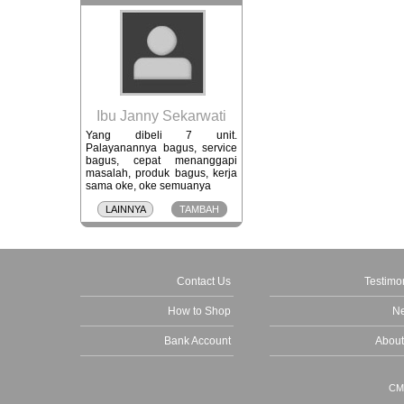
Ibu Janny Sekarwati
Yang dibeli 7 unit.
Palayanannya bagus, service
bagus, cepat menanggapi
masalah, produk bagus, kerja
sama oke, oke semuanya
LAINNYA
TAMBAH
Contact Us
Testimo
How to Shop
N
Bank Account
About
C