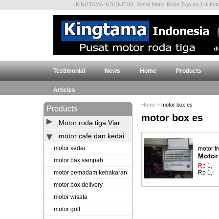
KINGTAMA INDONESIA, Pusat Motor Roda Tiga no.1 di Indon
Testimonial
News
Home
Products
Articles
Home
»
motor box es
Products
motor box es
Motor roda tiga Viar
motor cafe dan kedai
motor kedai
motor f
Motor
motor bak sampah
Rp 1,-
motor pemadam kebakaran
Rp 1,-
motor box delivery
motor wisata
motor golf